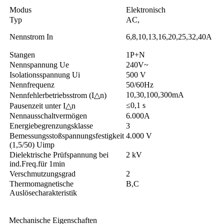
Modus
Elektronisch
Typ
AC,
Nennstrom In
6,8,10,13,16,20,25,32,40A
Stangen
1P+N
Nennspannung Ue
240V~
Isolationsspannung Ui
500 V
Nennfrequenz
50/60Hz
10,30,100,300mA
Nennfehlerbetriebsstrom (I△n)
≤0,1 s
Pausenzeit unter I△n
Nennausschaltvermögen
6.000A
Energiebegrenzungsklasse
3
Bemessungsstoßspannungsfestigkeit
4.000 V
(1,5/50) Uimp
Dielektrische Prüfspannung bei
2 kV
ind.Freq.für 1min
Verschmutzungsgrad
2
Thermomagnetische
B,C
Auslösecharakteristik
Mechanische Eigenschaften