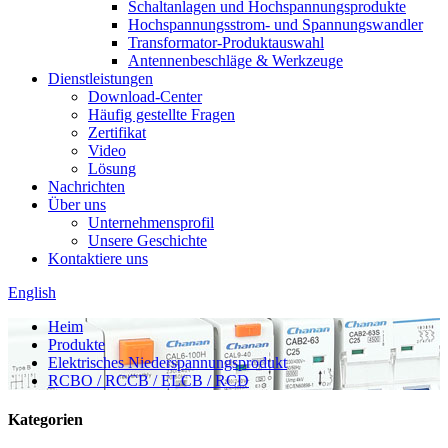
Schaltanlagen und Hochspannungsprodukte
Hochspannungsstrom- und Spannungswandler
Transformator-Produktauswahl
Antennenbeschläge & Werkzeuge
Dienstleistungen
Download-Center
Häufig gestellte Fragen
Zertifikat
Video
Lösung
Nachrichten
Über uns
Unternehmensprofil
Unsere Geschichte
Kontaktiere uns
English
Heim
Produkte
Elektrisches Niederspannungsprodukt
RCBO / RCCB / ELCB / RCD
Kategorien